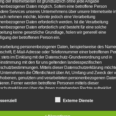
ng der Internetseiten ist grundsätzlich ohne jede Angabe
nenbezogener Daten möglich. Sofern eine betroffene Person
dere Services unseres Unternehmens über unsere Internetseite i
uch nehmen möchte, könnte jedoch eine Verarbeitung
nstverein Wolfstein wurde 1984 gegründet und 
nenbezogener Daten erforderlich werden. Ist die Verarbeitung
nenbezogener Daten erforderlich und besteht für eine solche
 ca. 250 Mitgliedern, darunter ca. 120 bildende
beitung keine gesetzliche Grundlage, holen wir generell eine
ern, einer der größten Kunstvereine Ostbayerns
ligung der betroffenen Person ein.
erarbeitung personenbezogener Daten, beispielsweise des Name
nschrift, E-Mail-Adresse oder Telefonnummer einer betroffenen Pe
gt stets im Einklang mit der Datenschutz-Grundverordnung und in
inem breit gefächerten Bildungsangebot an
instimmung mit den für uns geltenden landesspezifischen
ursen, Workshops und Studienfahrten, z. B. Ve
schutzbestimmungen. Mittels dieser Datenschutzerklärung möcht
 Unternehmen die Öffentlichkeit über Art, Umfang und Zweck der 
, Dresden, Berlin, Paris, Basel usw., wird klass
rhobenen, genutzten und verarbeiteten personenbezogenen Date
zeitgenössische Kunst immer wieder zu einem
mieren. Ferner werden betroffene Personen mittels dieser
schutzerklärung über die ihnen zustehenden Rechte aufgeklärt.
is besonderer Art.
aben als für die Verarbeitung Verantwortlicher zahlreiche technisc
nstlerische Bildungsangebot, in Zusammenarbe
ssenziell
Externe Dienste
isatorische Maßnahmen umgesetzt, um einen möglichst lückenlo
ldungseinrichtungen der Kreisstadt Freyung, vo
z der über diese Internetseite verarbeiteten personenbezogenen 
rzustellen. Dennoch können Internetbasierte Datenübertragungen
ule bis zur Fort- und Weiterbildung für Kinder,