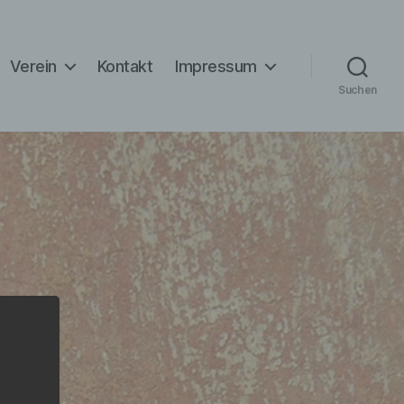
Verein
Kontakt
Impressum
Suchen
 dem
ildung
n
ie.